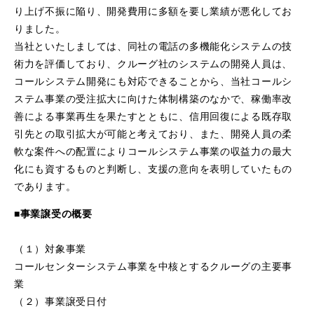
り上げ不振に陥り、開発費用に多額を要し業績が悪化してお
りました。
当社といたしましては、同社の電話の多機能化システムの技
術力を評価しており、クルーグ社のシステムの開発人員は、
コールシステム開発にも対応できることから、当社コールシ
ステム事業の受注拡大に向けた体制構築のなかで、稼働率改
善による事業再生を果たすとともに、信用回復による既存取
引先との取引拡大が可能と考えており、また、開発人員の柔
軟な案件への配置によりコールシステム事業の収益力の最大
化にも資するものと判断し、支援の意向を表明していたもの
であります。
■事業譲受の概要
（１）対象事業
コールセンターシステム事業を中核とするクルーグの主要事
業
（２）事業譲受日付