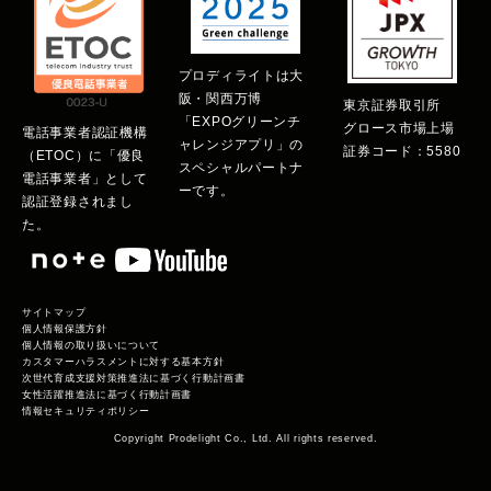
プロディライトは大
阪・関西万博
東京証券取引所
「EXPOグリーンチ
グロース市場上場
電話事業者認証機構
ャレンジアプリ」の
証券コード：5580
（ETOC）に「優良
スペシャルパートナ
電話事業者」として
ーです。
認証登録されまし
た。
サイトマップ
個人情報保護方針
個人情報の取り扱いについて
カスタマーハラスメントに対する基本方針
次世代育成支援対策推進法に基づく行動計画書
女性活躍推進法に基づく行動計画書
情報セキュリティポリシー
Copyright Prodelight Co., Ltd. All rights reserved.