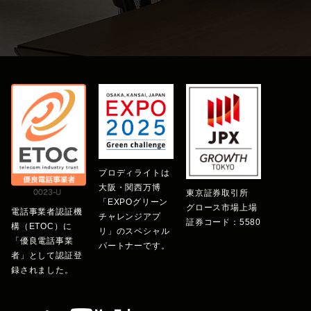
プロディライトは
大阪・関西万博
東京証券取引所
「EXPOグリーン
グロース市場上場
電話事業者認証機
チャレンジアプ
証券コード：5580
構（ETOC）に
リ」のスペシャル
「優良電話事業
パートナーです。
者」として認証登
録されました。