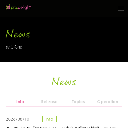
News
おしらせ
News
Info
Release
Topics
Operation
2026/08/10
Info