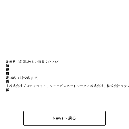
参
無料（名刺1枚をご持参ください）
加
費
用
定
10名（1社2名まで）
員
主
株式会社プロディライト、ソニービズネットワークス株式会社、株式会社ラク
催
Newsへ戻る