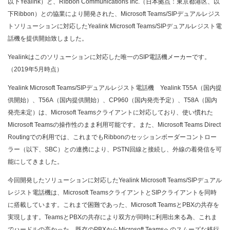
以下Yealink）と、Ribbon Communications Inc.（日本拠点：東京都港区、以
SIP-T77U
下Ribbon）との協業により開発された、Microsoft Teams/SIPデュアルレジス
SIP-T74U
トソリューションに対応したYealink Microsoft Teams/SIPデュアルレジスト電
SIP-T73U
話機を提供開始致しました。
SIP-T73W
SIP-T74W
Yealinkはこのソリューションに対応した唯一のSIP電話機メーカーです。
（2019年5月時点）
T4シリーズ
Yealink Microsoft Teams/SIPデュアルレジスト電話機 Yealink T55A（国内提
SIP-T48U
供開始）、T56A（国内提供開始）、CP960（国内発売予定）、T58A（国内
SIP-T46U
発売未定）は、Microsoft Teamsクライアントに対応しており、使い慣れた
SIP-T43U
Microsoft Teamsの操作性のまま利用可能です。また、Microsoft Teams Direct
Routingでの利用では、これまでもRibbonのセッションボーダーコントロー
T3シリーズ
ラー（以下、SBC）との連携により、PSTN回線と接続し、外線の着発信を可
SIP-T31P
能にしてきました。
今回開発したソリューションに対応したYealink Microsoft Teams/SIPデュアル
音声会議システム
レジスト電話機は、Microsoft TeamsクライアントとSIPクライアントを同時
に搭載しています。これまで困難であった、Microsoft TeamsとPBXの共存を
CP965 IP Conference Phone
実現します。TeamsとPBXの共存により双方が同時に利用出来る為、これま
でハードルの高かった、既存のPBXからMicrosoft Teamsへのスムーズな移行