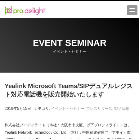
EVENT SEMINAR
イベント・セミナー
DECTフォン
W73P DECT Phone
W73H DECT Phone
Yealink Microsoft Teams/SIPデュアルレジス
Yealink W80 DECT IPマルチセルシステム
ト対応電話機を販売開始いたします
Wi-Fi フォン
2019年5月15日
カテゴリ:
イベント・セミナー
,
プレスリリース
,
製品情報
AX83H
株式会社プロディライト（本社：大阪市中央区、以下プロディライト）は、
デスクトップIPフォン
Yealink Network Technology Co., Ltd.（本社：中国福建省厦門（アモイ）市、
T7シリーズ