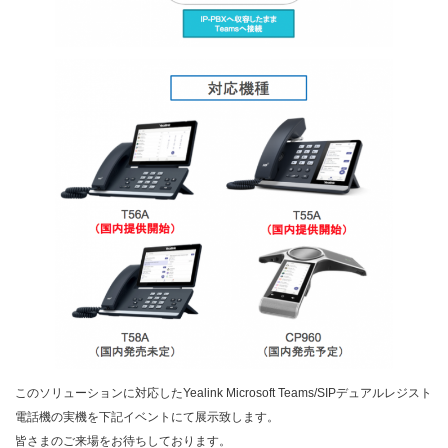
UVC30-Room
MSpeech
アクセサリー
EXP55
EHS40 ワイヤレスヘッドセットアダプター
UH34
EXP43
WF50
ヘッドセット
YHS34
UH34
このソリューションに対応したYealink Microsoft Teams/SIPデュアルレジスト
電話機の実機を下記イベントにて展示致します。
皆さまのご来場をお待ちしております。