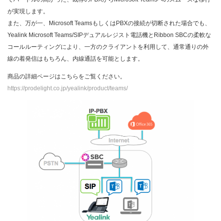
Teams Rooms System
が実現します。
Meeting Bar A50
また、万が一、Microsoft TeamsもしくはPBXの接続が切断された場合でも、
Meeting Bar A40
Yealink Microsoft Teams/SIPデュアルレジスト電話機とRibbon SBCの柔軟な
Meeting Bar A25
コールルーティングにより、一方のクライアントを利用して、通常通りの外
MVC S98
線の着発信はもちろん、内線通話を可能とします。
MVC S90
MVC S50
商品の詳細ページはこちらをご覧ください。
MVC S40
https://prodelight.co.jp/yealink/product/teams/
MeetingBar A10
Teams Phones
MP55 E2 Teams
MP54 E2 Teams
MP56 E2 Teams
MP58-WH E2 Teams
CP965-Teams
マイク・スピーカー/USBカメラ
UVC86