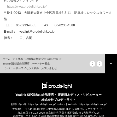
株式会社プロディライト
https://www.prodelight.co.jp/
〒541-0043 大阪府大阪市中央区高麗橋3-3-11 淀屋橋フレックスタワー２
階
TEL： 06-6233-4555 FAX： 06-6233-4588
E-mail： yealink@prodelight.co.jp
担当： 山口、吉岡
ホーム
デモ機器・評価検証機の貸出依頼について
Yealink認定販売代理店
パートナー募集
エンドユーザーライセンス約款
お問い合わせ
Yealink SIP端末の総代理店・ 正規日本ディストリビューター
株式会社プロディライト
お問い合わせ:
https://prodelight.co.jp/contact/
| Website:
https://prodelight.co.jp/
大阪本社：〒541-0043 大阪市中央区高麗橋3-3-11淀屋橋フレックスタワー2Ｆ
東京支店：〒103-0025 東京都中央区日本橋茅場町3-5-2大和屋ビル1F
福岡支店：〒812-0013 福岡県福岡市博多区博多駅東2丁目15-19KS･Tビル4F