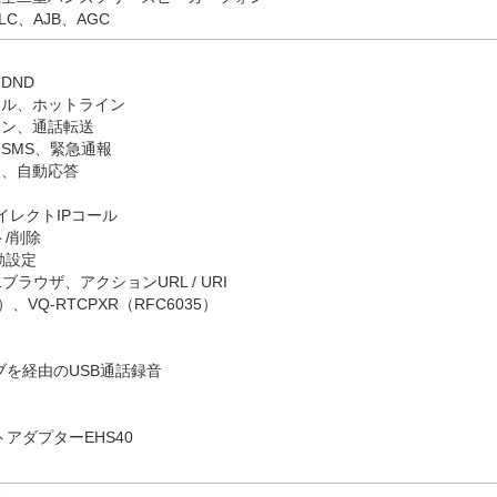
LC、AJB、AGC
DND
ヤル、ホットライン
ホン、通話転送
SMS、緊急通報
し、自動応答
イレクトIPコール
/削除
動設定
ラウザ、アクションURL / URI
1）、VQ-RTCPXR（RFC6035）
）
ブを経由のUSB通話録音
アダプターEHS40