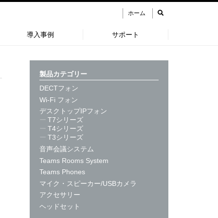
ホーム
導入事例
サポート
製品カテゴリー
DECTフォン
Wi-Fi フォン
デスクトップIPフォン
デスクトップIPフォン
T7シリーズ
T4シリーズ
7シリーズ
T3シリーズ
IP-T77U
音声会議システム
IP-T74U
Teams Rooms System
IP-T73U
Teams Phones
IP-T73W
マイク・スピーカー/USBカメラ
アクセサリー
IP-T74W
ヘッドセット