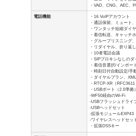
・VAD、CNG、AEC、P
電話機能
・16 VoIPアカウント
・通話保留、ミュート、
・ワンタッチ短縮ダイ
・着信転送、キャッチ
・グループリスニング、
・リダイヤル、折り返
・10者電話会議
・SIPプロキシなしのダ
・着信音選択/インポート
・時刻日付自動設定/手
・ダイヤルプラン、XMLブ
・RTCP-XR（RFC361
・USBポート（2.0準拠
-WF50経由のWi-Fi
-USBフラッシュドライ
-USBヘッドセット
-拡張モジュールEXP43
-ワイヤレスヘッドセット
・拡張DSSキー