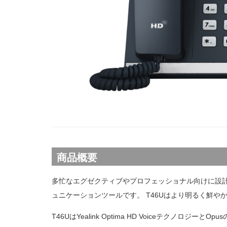
音声会議システム
CP965 IP Conference Phone
商品概要
多忙なエグゼクティブやプロフェッショナル向けに設計され
ュニケーションツールです。 T46Uはより明るく鮮や
T46UはYealink Optima HD Voiceテクノ