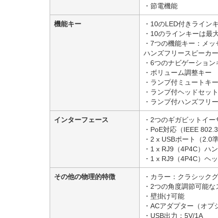
・節電機能
機能キー
・10のLED付きライン
・10のラインキーは最
・7つの機能キー：メッ
ハンズフリースピーカ
・6つのナビゲーション
・ボリューム調整キー
・ランプ付ミュートキ
・ランプ付ヘッドセッ
・ランプ付ハンズフリ
インターフェース
・2つのギガビットイー
・PoE対応（IEEE 802.3
・2 x USBポート（2.0
・1 x RJ9（4P4C）
・1 x RJ9（4P4C）
その他の物理的特徴
・カラー：クラシック
・2つの角度調節可能な
・壁掛け可能
・ACアダプター（オプション
・USB出力：5V/1A