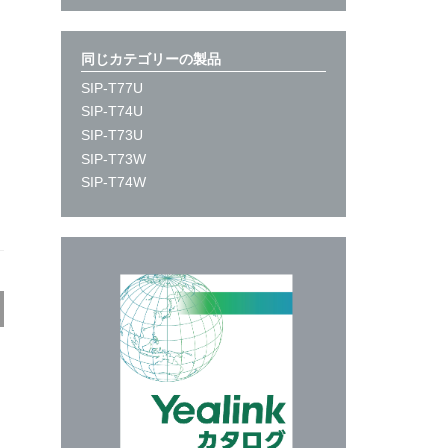
4シリーズ
IP-T48U
同じカテゴリーの製品
IP-T46U
SIP-T77U
IP-T43U
SIP-T74U
SIP-T73U
3シリーズ
SIP-T73W
IP-T31P
SIP-T74W
eams Phones
P55 E2 Teams
P54 E2 Teams
P56 E2 Teams
P58-WH E2 Teams
P965-Teams