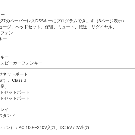
キー
大27のペーパーレスDSSキーにプログラムできます（3ページ表示）
セージ、ヘッドセット、保留、ミュート、転送、リダイヤル、
ーフォン
キー
ー
トキー
ースピーカーフォンキー
サネットポート
af）、Class 3
準拠）
ハンドセットポート
ヘッドセットポート
グレイ
スタンド
）：AC 100〜240V入力、DC 5V / 2A出力