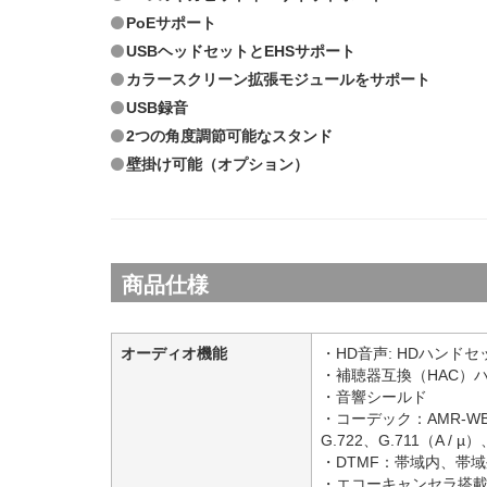
PoEサポート
USBヘッドセットとEHSサポート
カラースクリーン拡張モジュールをサポート
USB録音
2つの角度調節可能なスタンド
壁掛け可能（オプション）
商品仕様
オーディオ機能
・HD音声: HDハンド
・補聴器互換（HAC）
・音響シールド
・コーデック：AMR-W
G.722、G.711（A / µ）
・DTMF：帯域内、帯域外（
・エコーキャンセラ搭