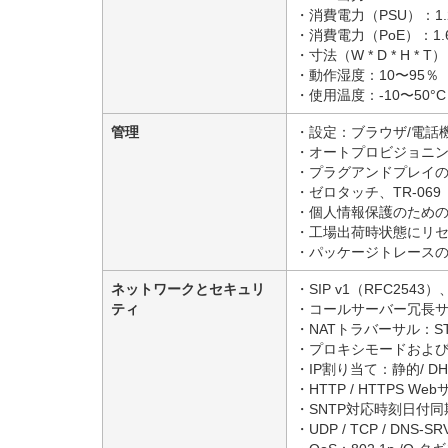
・消費電力（PSU）：1.2
・消費電力（PoE）：1.6
・寸法（W * D * H * T）
・動作湿度：10〜95％
・使用温度：-10〜50°C
管理
・設定：ブラウザ/電話
・オートプロビジョニング：
・プラグアンドプレイ
・ゼロタッチ、TR-069
・個人情報保護のため
・工場出荷時状態にリ
・パッケージトレース
ネットワークとセキュリ
・SIP v1（RFC2543）
ティ
・コールサーバー冗長
・NATトラバーサル：S
・プロキシモードおよび
・IP割り当て：静的/ DH
・HTTP / HTTPS We
・SNTP対応時刻日付同
・UDP / TCP / DNS-S