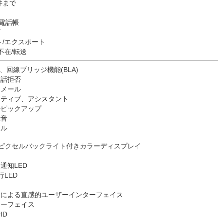
件まで
ト電話帳
グ
ト/エクスポート
不在/転送
)、回線ブリッジ機能(BLA)
通話拒否
スメール
クティブ、アシスタント
ルピックアップ
録音
ール
 272ピクセルバックライト付きカラーディスプレイ
通知LED
LED
ーによる直感的ユーザーインターフェイス
ターフェイス
ID