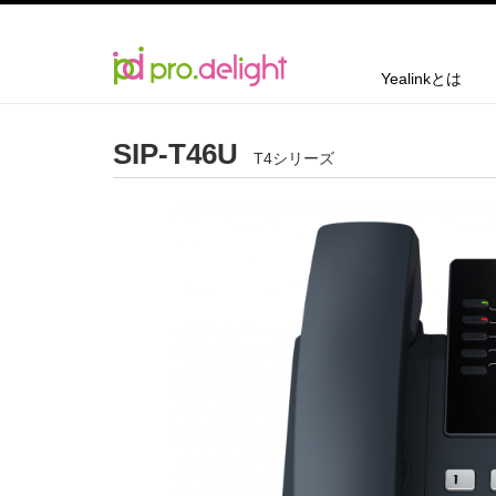
Yealinkとは
SIP-T46U
T4シリーズ
DECTフォン
W73P DECT Phone
W73H DECT Phone
Yealink W80 DECT IPマルチセルシステム