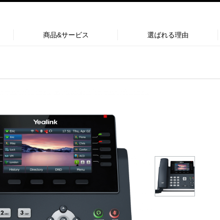
商品&サービス
選ばれる理由
Wi-Fi フォン
AX83H
T
S
S
S
S
S