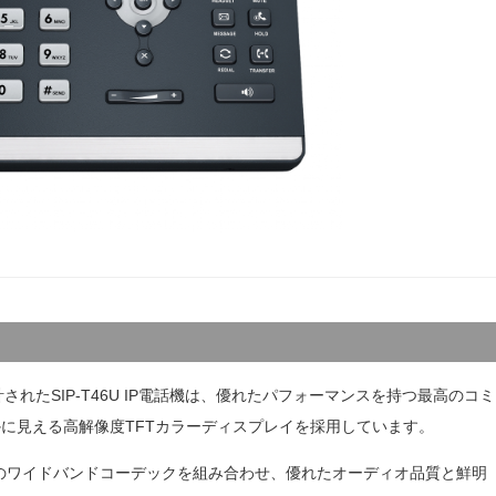
T
S
S
S
T
S
Teams Rooms System
T
Meeting Bar A50
M
Meeting Bar A40
M
Meeting Bar A25
M
たSIP-T46U IP電話機は、優れたパフォーマンスを持つ最高のコミ
MVC S98
M
かに見える高解像度TFTカラーディスプレイを採用しています。
MVC S90
C
MVC S50
ロジーとOpusのワイドバンドコーデックを組み合わせ、優れたオーディオ品質と鮮明
MVC S40