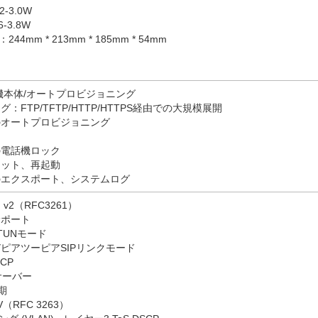
-3.0W
-3.8W
：244mm * 213mm * 185mm * 54mm
機本体/オートプロビジョニング
FTP/TFTP/HTTP/HTTPS経由での大規模展開
のオートプロビジョニング
の電話機ロック
セット、再起動
のエクスポート、システムログ
、v2（RFC3261）
サポート
TUNモード
ピアツーピアSIPリンクモード
CP
bサーバー
期
RV（RFC 3263）