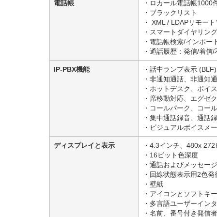
電話帳
・ロカール電話帳1000
・ブラックリスト
・ XML / LDAPリモー
・スマートダイヤリン
・電話帳検索/インポー
・通話履歴：発信/着信/
IP-PBX機能
・話中ランプ表示 (BLF
・非通知通話、非通知
・ホットデスク、ボイ
・席移動対応、エグゼ
・コールパーク、コー
・集中通話録音、通話
・ビジュアルボイスメ
ディスプレイと表示
・4.3インチ、480x
・16ビット色深度
・通話およびメッセージ
・回線状態表示用2色発行
・壁紙
・アイコンとソフトキ
・多言語ユーザーイン
・名前、番号付き発信者