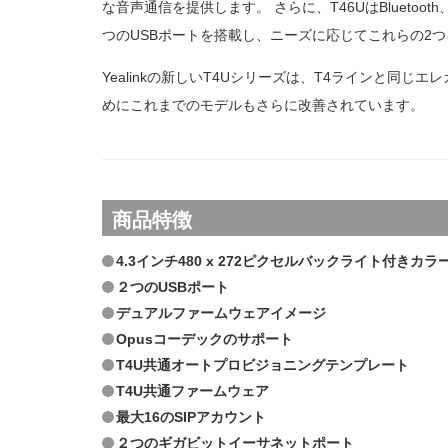
な音声通信を提供します。 さらに、T46UはBluetoo
つのUSBポートを搭載し、ニーズに応じてこれらの2
マイク・スピーカー/USBカメラ
Yealinkの新しいT4Uシリーズは、T4ラインと同
めにこれまでのモデルもさらに改善されています。
UVC86
UVC30-Room
MSpeech
商品特徴
4.3インチ480 x 272ピクセルバックライト付きカ
２つのUSBポート
デュアルファームウェアイメージ
Opusコーデックのサポート
T4U共通オートプロビジョニングテンプレート
T4U共通ファームウェア
最大16のSIPアカウント
２つのギガビットイーサネットポート