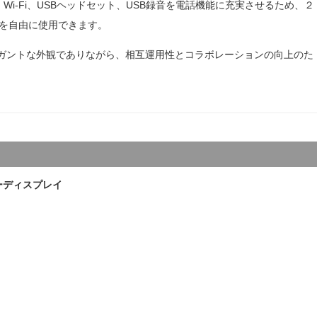
th、Wi-Fi、USBヘッドセット、USB録音を電話機能に充実させるため、２
MeetingBar A10
つを自由に使用できます。
アクセサリー
じエレガントな外観でありながら、相互運用性とコラボレーションの向上のた
EXP55
Y
EHS40 ワイヤレスヘッドセットアダプター
U
UH34
EXP43
WF50
ラーディスプレイ