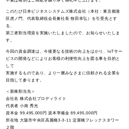
平素は格別なご高配を賜り厚く御礼申し上げます。
このたび日本ビジネスシステムズ株式会社（本社：東京都港
区虎ノ門、代表取締役会長兼社長 牧田幸弘）を引受先とす
る、
第三者割当増資を実施いたしましたので、お知らせいたしま
す。
今回の資金調達は、今後更なる技術の向上をはかり、IoTサー
ビスの開発などによりお客様の利便性向上を図る事を目的と
して
実施するものであり、より一層みなさまに信頼される企業を
目指して参ります。
＜新株割当先＞
会社名 株式会社プロディライト
代表者 小南 秀光
資本金 99,495,000円 資本準備金 89,495,000円
所在地 大阪市中央区高麗橋3-3-11 淀屋橋フレックスタワー
２階