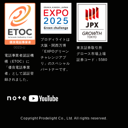
プロディライトは
大阪・関西万博
東京証券取引所
「EXPOグリーン
グロース市場上場
電話事業者認証機
チャレンジアプ
証券コード：5580
構（ETOC）に
リ」のスペシャル
「優良電話事業
パートナーです。
者」として認証登
録されました。
Copyright Prodelight Co., Ltd. All rights reserved.