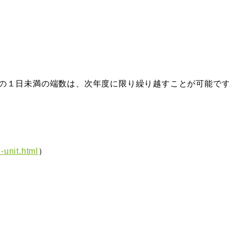
の１日未満の端数は、次年度に限り繰り越すことが可能で
-unit.html
）