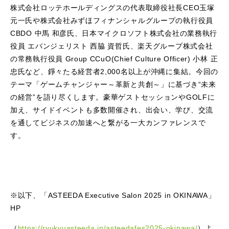
株式会社ロッテホールディングスの代表取締役社長CEO玉塚
元一氏や株式会社みずほフィナンシャルグループの執行役員
CBDO 中馬 和彦氏、日本マイクロソフト株式会社の業務執行
役員 エバンジェリスト 西脇 資哲氏、楽天グループ株式会社
の常務執行役員 Group CCuO(Chief Culture Officer) 小林 正
忠氏など、錚々たる経営者2,000名以上が沖縄に集結。今回の
テーマ「ゲームチャンジャー～革新と共創～」に基づき“未来
の経営”を語り尽くします。豪華ゲストセッションやGOLFに
加え、サイドイベントも多数開催され、出会い、学び、交流
を通してビジネスの加速へと繋がる一大カンファレンスで
す。
※以下、「ASTEEDA Executive Salon 2025 in OKINAWA」
HP
（
https://ryukyuasteeda.jp/asteedafes2025-okinawa/
）よ