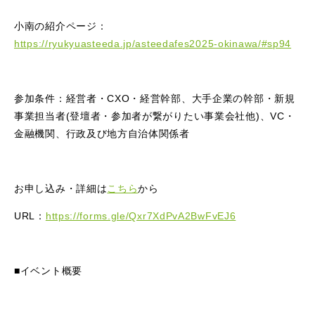
小南の紹介ページ：
https://ryukyuasteeda.jp/asteedafes2025-okinawa/#sp94
参加条件：経営者・CXO・経営幹部、大手企業の幹部・新規
事業担当者(登壇者・参加者が繋がりたい事業会社他)、VC・
金融機関、行政及び地方自治体関係者
お申し込み・詳細は
こちら
から
URL：
https://forms.gle/Qxr7XdPvA2BwFvEJ6
■イベント概要